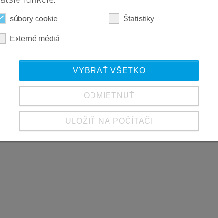
súbory cookie
Štatistiky
Externé médiá
VYBRAŤ VŠETKO
ODMIETNUŤ
ULOŽIŤ NA POČÍTAČI
Zobraziť podrobnosti
Tiráž
|
Zásady ochrany osobných údajov