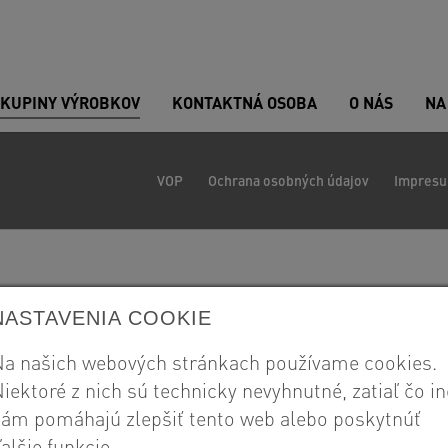
SKUPINY VÝROBKOV
KONTAKTNÁ OSOBA
O NÁS
NA
VOP
Ochrana osobných údajov
Impres
NASTAVENIA COOKIE
a našich webových stránkach používame cookies.
iektoré z nich sú technicky nevyhnutné, zatiaľ čo in
ám pomáhajú zlepšiť tento web alebo poskytnúť
alšie funkcie.