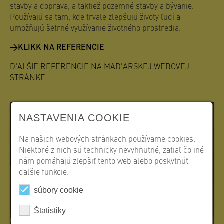
stavby a doprava, a taktiež pozemné stavby a bývanie.
Používajú sa tam, kde trvale zlepšujú životy ľudí a
umožňujú šetrné využívanie životného prostredia.
KLIKK NA REFERENCIE
D'ALŠIE REFERENCIE NA MAD'ARSKEJ WEBOVEJ
STRÁNKE
NASTAVENIA COOKIE
Na našich webových stránkach používame cookies.
Niektoré z nich sú technicky nevyhnutné, zatiaľ čo iné
nám pomáhajú zlepšiť tento web alebo poskytnúť
ďalšie funkcie.
súbory cookie
Štatistiky