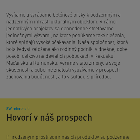
Vyvíjame a vyrábame betónové prvky k podzemným a
nadzemným infraštrukturálnym objektom. V rámci
jednotlivých projektov sa dennodenne stretávame
jedinečnými výzvami, na ktoré ponúkame také riešenia,
ktoré spĺňajú vysoké očakávania. Naša spoločnosť, ktorá
bola kedysi založená ako rodinný podnik, v dnešnej dobe
pôsobí celkovo na deviatich pobočkách v Rakúsku,
Maďarsku a Rumunsku. Veríme v silu zmeny, a svoje
skúsenosti a odborné znalosti využívame v prospech
zachovania budúcnosti, a to v súladu s prírodou.
SW referencie
Hovorí v náš prospech
Prirodzeným prostredím našich produktov sú podzemné