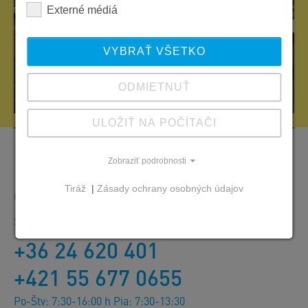
Externé médiá
VYBRAŤ VŠETKO
ODMIETNUŤ
ULOŽIŤ NA POČÍTAČI
Kontakt
Zobraziť podrobnosti
Tiráž
|
Zásady ochrany osobných údajov
Objednávky, ponuky a informácie o produktoch
SW Umwelttechnik Magyarország Kft.
+36 24 620 401
+421 55 677 0655
Po-Štv: 7:30-16:00 h Pia: 7:30-13:30