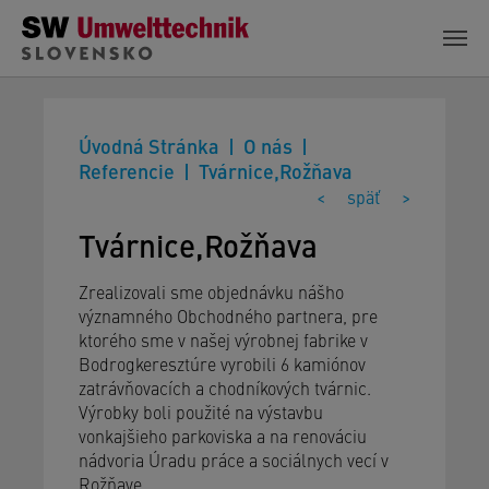
Skip to main content
Úvodná Stránka
O nás
Referencie
Tvárnice,Rožňava
<
späť
>
Tvárnice,Rožňava
Zrealizovali sme objednávku nášho
významného Obchodného partnera, pre
ktorého sme v našej výrobnej fabrike v
Bodrogkeresztúre vyrobili 6 kamiónov
zatrávňovacích a chodníkových tvárnic.
Výrobky boli použité na výstavbu
vonkajšieho parkoviska a na renováciu
nádvoria Úradu práce a sociálnych vecí v
Rožňave.