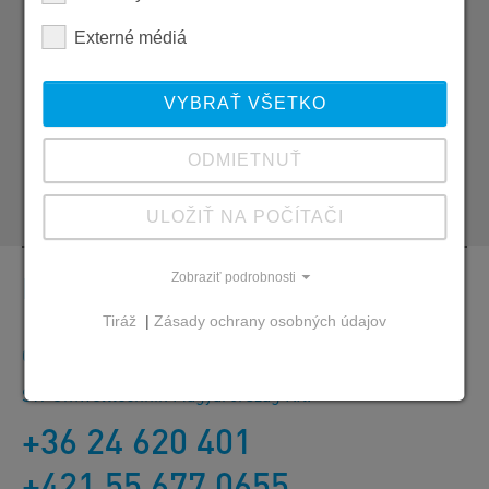
Externé médiá
SW Umwelttechnik Magyarország Kft.
H 2339 Majosháza, Tóközi út 10.
VYBRAŤ VŠETKO
+36 24 620 523
+421 910 806 000
ODMIETNUŤ
peter.braz@sw-umwelttechnik.sk
ULOŽIŤ NA POČÍTAČI
Kontakt
Zobraziť podrobnosti
Tiráž
|
Zásady ochrany osobných údajov
Objednávky, ponuky a informácie o produktoch
SW Umwelttechnik Magyarország Kft.
+36 24 620 401
+421 55 677 0655