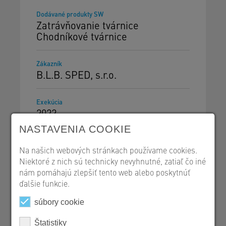
Dodávané produkty SW
Zatrávňovanie tvárnice
Chodníkové tvárnice
Zákazník
B.L.B. SPED, s.r.o.
Exekúcia
2022.
NASTAVENIA COOKIE
Na našich webových stránkach používame cookies.
Niektoré z nich sú technicky nevyhnutné, zatiaľ čo iné
nám pomáhajú zlepšiť tento web alebo poskytnúť
Tvárnice
ďalšie funkcie.
Referencie PDF
súbory cookie
Štatistiky