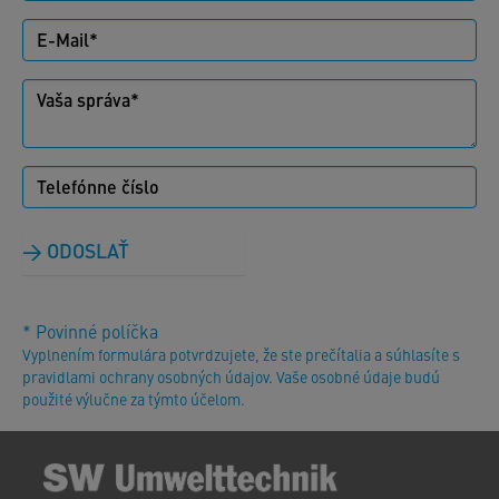
ODOSLAŤ
* Povinné políčka
Vyplnením formulára potvrdzujete, že ste prečítalia a súhlasíte s
pravidlami ochrany osobných údajov. Vaše osobné údaje budú
použité výlučne za týmto účelom.