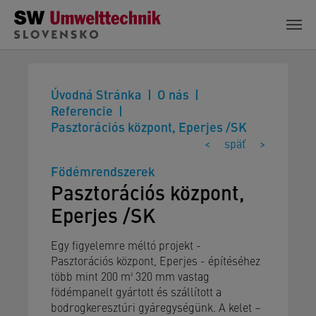
Skip to main content
Úvodná Stránka
O nás
Referencie
Pasztorációs központ, Eperjes /SK
<
späť
>
Födémrendszerek
Pasztorációs központ,
Eperjes /SK
Egy figyelemre méltó projekt -
Pasztorációs központ, Eperjes - építéséhez
több mint 200 m² 320 mm vastag
födémpanelt gyártott és szállított a
bodrogkeresztúri gyáregységünk. A kelet –