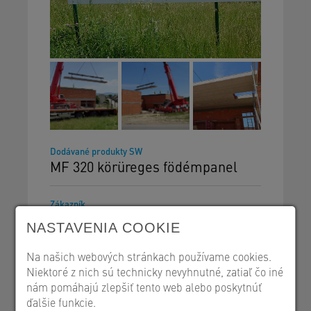
Dodávané produkty SW
MF 320 körüreges födémpanel
Zákazník
Hildebrand s.r.o.
NASTAVENIA COOKIE
Na našich webových stránkach používame cookies.
Exekúcia
2023. június
Niektoré z nich sú technicky nevyhnutné, zatiaľ čo iné
nám pomáhajú zlepšiť tento web alebo poskytnúť
ďalšie funkcie.