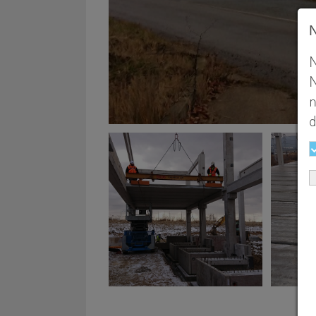
N
N
n
ď