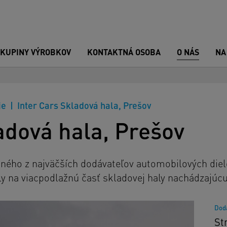
SKUPINY VÝROBKOV
KONTAKTNÁ OSOBA
O NÁS
NA
ie
Inter Cars Skladová hala, Prešov
adová hala, Prešov
dného z najväčších dodávateľov automobilových diel
ly na viacpodlažnú časť skladovej haly nachádzajúc
Dod
St