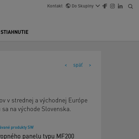
Kontakt
Do Skupiny
 STIAHNUTIE
<
späť
>
ov v strednej a východnej Európe
u sa na východe Slovenska.
ávané produkty SW
ropného panelu typu MF200