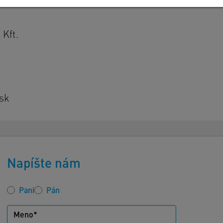
Zobraziť podrobnosti
Tiráž
|
Zásady ochrany osobných údajov
Kft.
sk
Napíšte nám
Pani
Pán