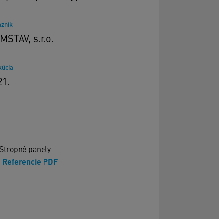
azník
MSTAV, s.r.o.
kúcia
21.
Stropné panely
Referencie PDF