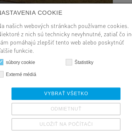
NASTAVENIA COOKIE
a našich webových stránkach používame cookies.
iektoré z nich sú technicky nevyhnutné, zatiaľ čo in
ám pomáhajú zlepšiť tento web alebo poskytnúť
alšie funkcie.
súbory cookie
Štatistiky
Externé médiá
VYBRAŤ VŠETKO
ODMIETNUŤ
ULOŽIŤ NA POČÍTAČI