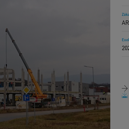
Zák
AR
Exe
20